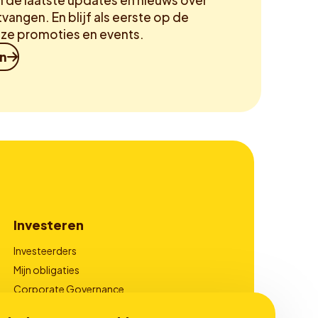
m de laatste updates en nieuws over
vangen. En blijf als eerste op de
ze promoties en events.
in
Investeren
Investeerders
Mijn obligaties
Corporate Governance
Financiële Rapportages