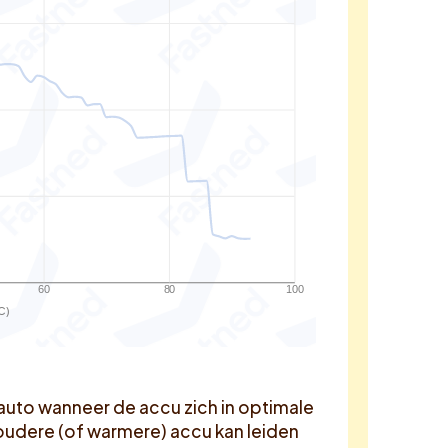
60
80
100
C)
auto wanneer de accu zich in optimale
oudere (of warmere) accu kan leiden