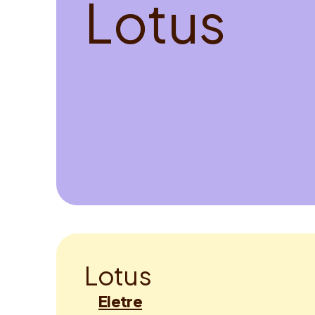
L
o
t
u
s
L
o
t
u
s
Eletre