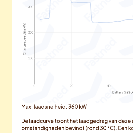
300
Charge speed (in kW)
200
100
0
20
40
Battery % (So
Max. laadsnelheid: 360 kW
De laadcurve toont het laadgedrag van deze 
omstandigheden bevindt (rond 30 °C). Een k