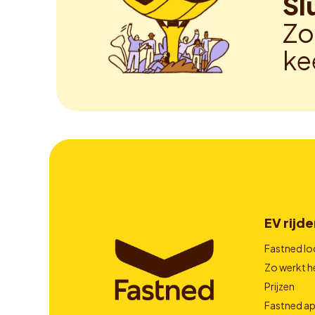
Sl
Zo
ke
EV rijde
Fastned lo
Zo werkt h
Prijzen
Fastned a