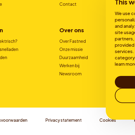
This w
e
Contact
We use co
personali
and analy
n
Over ons
site usag
partners,
ektrisch?
Over Fastned
provided 
snelladen
Onze missie
services. 
category 
aden
Duurzaamheid
learn mor
Werken bij
Newsroom
svoorwaarden
Privacy statement
Cookies