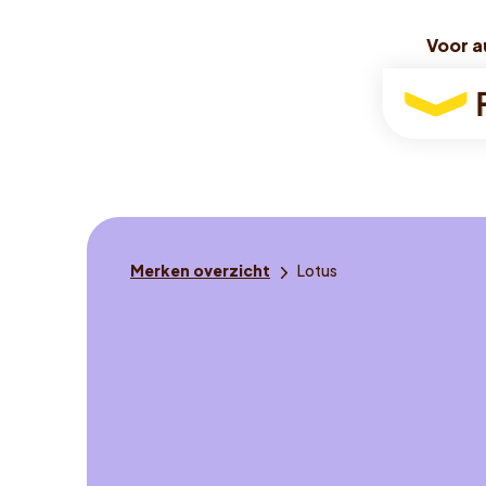
Voor a
Voor a
Voor
autorijde
Je
Merken overzicht
Lotus
bent
hier: