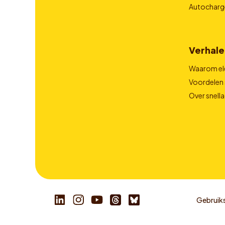
Autocharg
Verhale
Waarom el
Voordelen 
Over snell
Gebruik