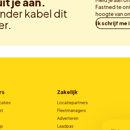
uit je aan.
Meld je aan o
Fastned te ont
nder kabel dit
hoogte van on
er.
Ik schrijf me 
rs
Zakelijk
caties
Locatiepartners
et
Fleetmanagers
Adverteren
pp
Laadpas