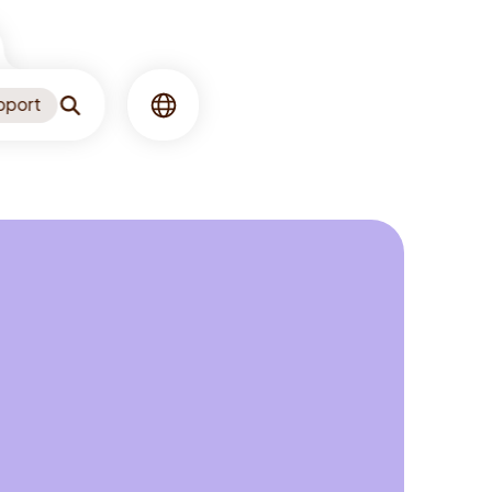
pport
Zoeken
Taal