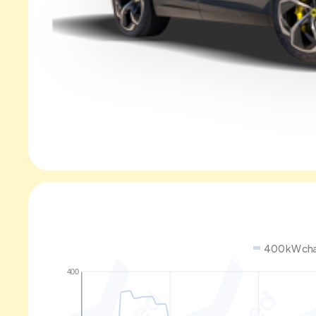
400 kW cha
400