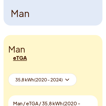
Voucher claimen
M
a
n
Dutch
M
a
n
eTGA
Man / eTGA / 35,8 kWh (2020 -