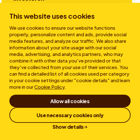
This website uses cookies
Verhalen
We use cookies to ensure our website functions
properly, personalize content and ads, provide social
media features, and analyze our traffic. We also share
information about your site usage with our social
Over ons
media, advertising, and analytics partners, who may
combine it with other data you've provided or that
they've collected from your use of their services. You
can find a detailed list of all cookies used per category
in your cookie settings under "cookie details" and learn
more in our
Cookie Policy
.
Allow all cookies
Gebruiksvoorwaarden
Privacy statement
Cookies
Klokkenluiderregeling
Use necessary cookies only
Responsible Disclosure
Show details