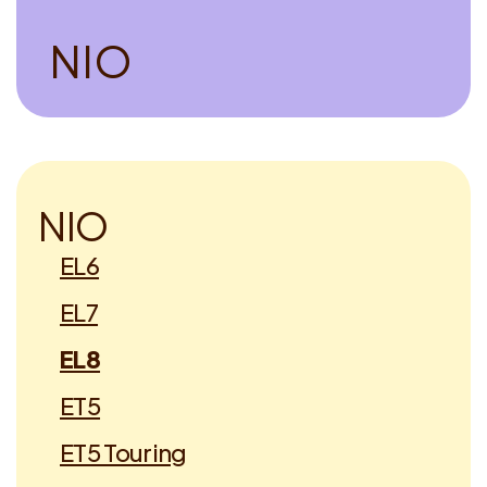
Voucher claimen
N
I
O
Dutch
N
I
O
EL6
EL7
EL8
ET5
ET5 Touring