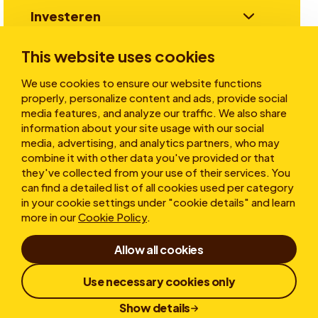
Investeren
This website uses cookies
Verhalen
We use cookies to ensure our website functions
properly, personalize content and ads, provide social
media features, and analyze our traffic. We also share
information about your site usage with our social
Over ons
media, advertising, and analytics partners, who may
combine it with other data you've provided or that
they've collected from your use of their services. You
can find a detailed list of all cookies used per category
in your cookie settings under "cookie details" and learn
more in our
Cookie Policy
.
Allow all cookies
Gebruiksvoorwaarden
Privacy statement
Cookies
Klokkenluiderregeling
Use necessary cookies only
Responsible Disclosure
Show details