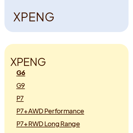
Voucher claimen
X
P
E
N
G
Dutch
X
P
E
N
G
G6
G9
P7
P7+ AWD Performance
P7+ RWD Long Range