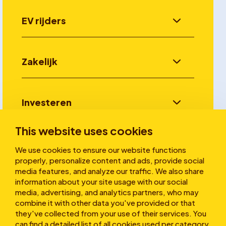
EV rijders
Zakelijk
Investeren
This website uses cookies
Verhalen
We use cookies to ensure our website functions
properly, personalize content and ads, provide social
media features, and analyze our traffic. We also share
information about your site usage with our social
Over ons
media, advertising, and analytics partners, who may
combine it with other data you've provided or that
they've collected from your use of their services. You
can find a detailed list of all cookies used per category