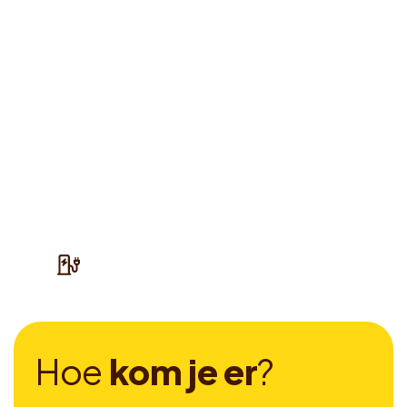
H
o
e
k
o
m
j
e
e
r
?