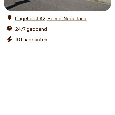
Voucher claimen
Lingehorst A2, Beesd, Nederland
Dutch
Address
24/7 geopend
Opening
10 Laadpunten
times
Chargers