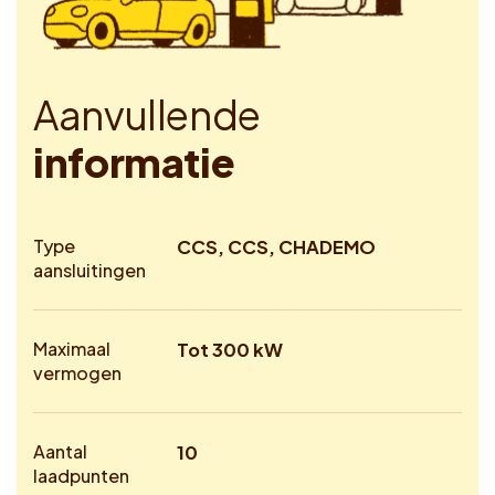
A
a
n
v
u
l
l
e
n
d
e
i
n
f
o
r
m
a
t
i
e
Type
CCS, CCS, CHADEMO
aansluitingen
Maximaal
Tot 300 kW
vermogen
Aantal
10
laadpunten