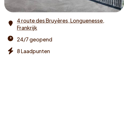
Voucher claimen
4 route des Bruyères, Longuenesse,
Dutch
Frankrijk
Address
24/7 geopend
Opening
8 Laadpunten
times
Chargers