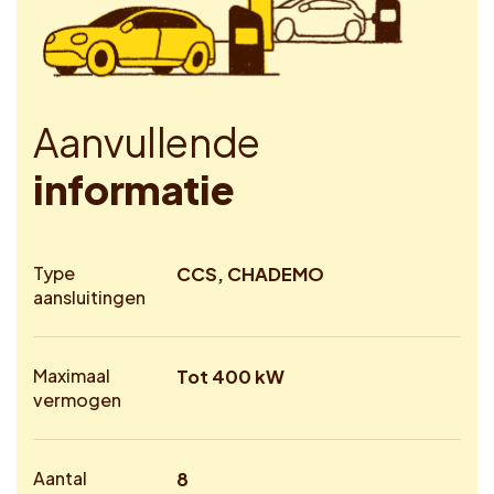
A
a
n
v
u
l
l
e
n
d
e
i
n
f
o
r
m
a
t
i
e
Type
CCS, CHADEMO
aansluitingen
Maximaal
Tot 400 kW
vermogen
Aantal
8