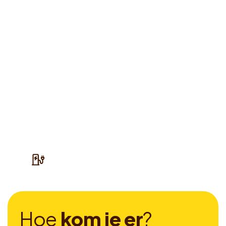
H
o
e
k
o
m
j
e
e
r
?