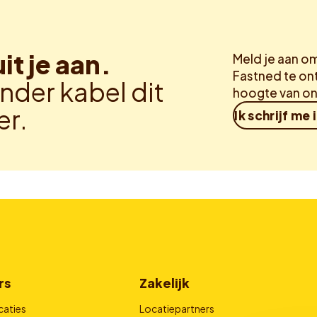
uit je aan.
Meld je aan o
Fastned te ont
nder kabel dit
hoogte van on
er.
Ik schrijf me 
rs
Zakelijk
caties
Locatiepartners