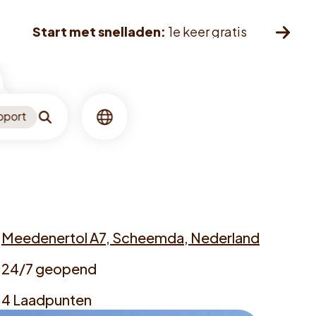
Start met snelladen:
1e keer gratis
pport
Zoeken
Taal
Meedenertol A7, Scheemda, Nederland
dress
24/7 geopend
ening
4 Laadpunten
mes
argers