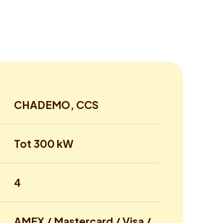
CHADEMO, CCS
Tot 300 kW
4
AMEX / Mastercard / Visa /