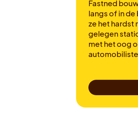
Fastned bouwt
langs of in de
ze het hardst
gelegen stati
met het oog 
automobilist