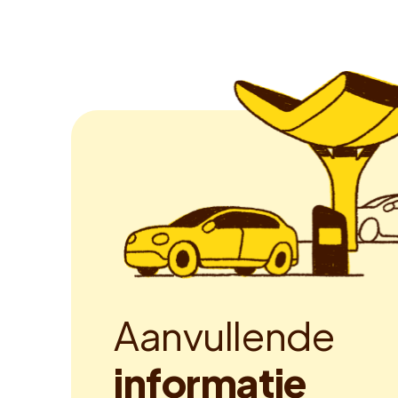
A
a
n
v
u
l
l
e
n
d
e
i
n
f
o
r
m
a
t
i
e