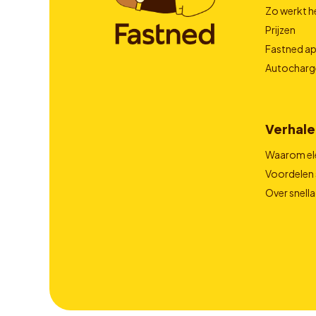
Zo werkt h
Prijzen
Fastned a
Autocharg
Verhale
Waarom el
Voordelen 
Over snell