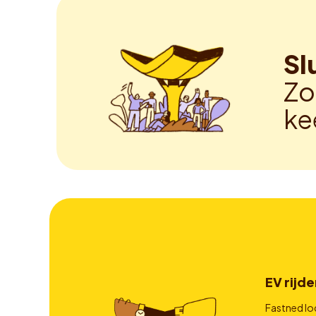
Sl
Zo
ke
EV rijde
Fastned lo