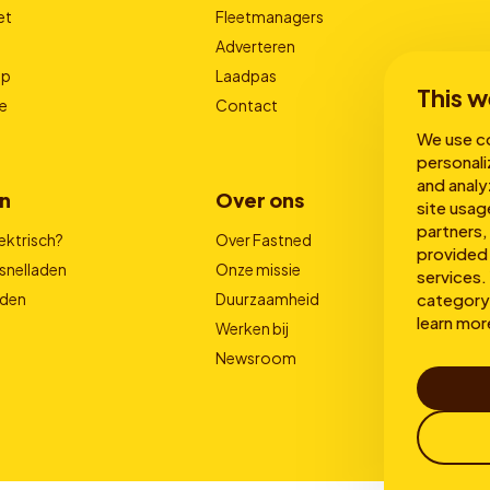
et
Fleetmanagers
Adverteren
pp
Laadpas
This w
e
Contact
We use co
personali
and analy
n
Over ons
site usag
partners,
ektrisch?
Over Fastned
provided 
snelladen
Onze missie
services. 
category 
aden
Duurzaamheid
learn mor
Werken bij
Newsroom