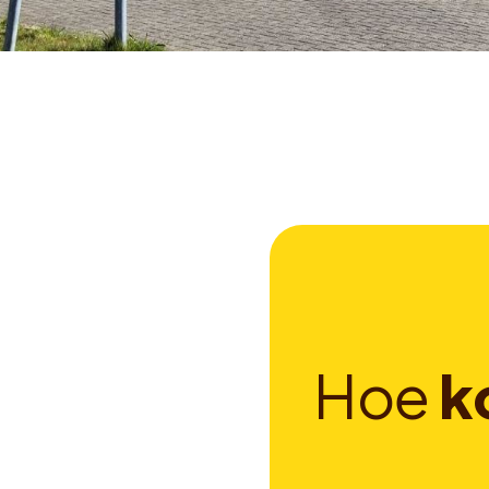
H
o
e
k