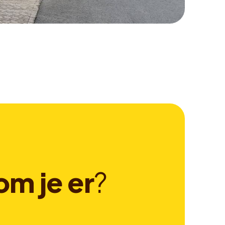
o
m
j
e
e
r
?