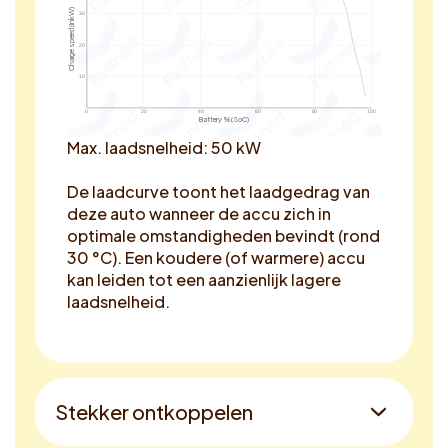
Charge speed (in kW)
30
20
10
0
20
40
60
80
100
Battery % (SoC)
Max. laadsnelheid: 50 kW
De laadcurve toont het laadgedrag van
deze auto wanneer de accu zich in
optimale omstandigheden bevindt (rond
30 °C). Een koudere (of warmere) accu
kan leiden tot een aanzienlijk lagere
laadsnelheid.
Stekker ontkoppelen