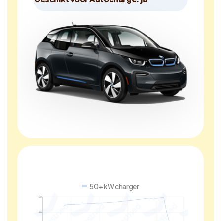
50+ kW charger
50
40