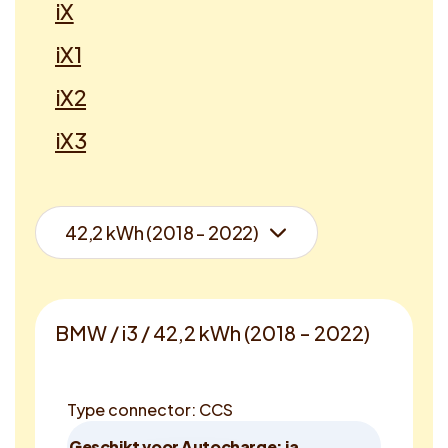
iX
iX1
iX2
iX3
BMW / i3 / 42,2 kWh (2018 - 2022)
Type connector: CCS
Geschikt voor Autocharge: ja