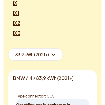
iX
iX1
iX2
iX3
BMW / i4 / 83,9 kWh (2021+)
Type connector: CCS
Geschikt voor Autocharge: ja