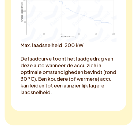
150
Charge speed (in kW)
100
50
0
20
40
60
80
100
Battery % (SoC)
Max. laadsnelheid: 200 kW
De laadcurve toont het laadgedrag van
deze auto wanneer de accu zich in
optimale omstandigheden bevindt (rond
30 °C). Een koudere (of warmere) accu
kan leiden tot een aanzienlijk lagere
laadsnelheid.