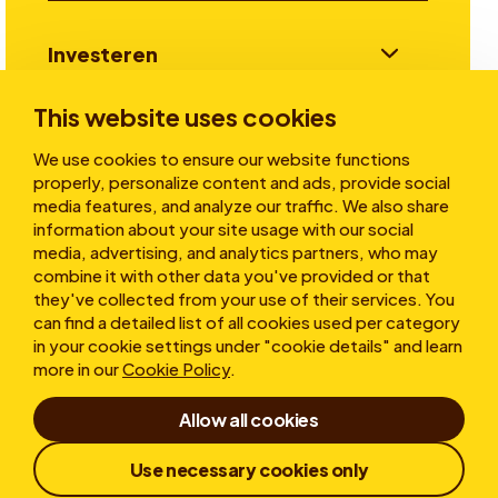
Investeren
This website uses cookies
Verhalen
We use cookies to ensure our website functions
properly, personalize content and ads, provide social
media features, and analyze our traffic. We also share
information about your site usage with our social
Over ons
media, advertising, and analytics partners, who may
combine it with other data you've provided or that
they've collected from your use of their services. You
can find a detailed list of all cookies used per category
in your cookie settings under "cookie details" and learn
more in our
Cookie Policy
.
Allow all cookies
Gebruiksvoorwaarden
Privacy statement
Cookies
Klokkenluiderregeling
Use necessary cookies only
Responsible Disclosure