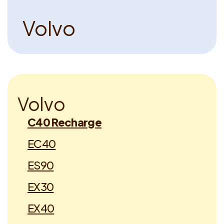
Voucher claimen
V
o
l
v
o
Dutch
V
o
l
v
o
C40 Recharge
EC40
ES90
EX30
EX40