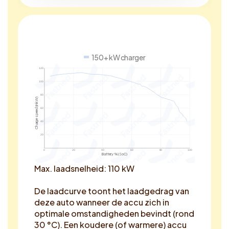
150+ kW charger
120
100
80
Charge speed (in kW)
60
40
20
0
20
40
60
80
100
Battery % (SoC)
Max. laadsnelheid: 110 kW
De laadcurve toont het laadgedrag van
deze auto wanneer de accu zich in
optimale omstandigheden bevindt (rond
30 °C). Een koudere (of warmere) accu