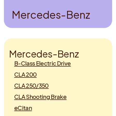
Voucher claimen
M
e
r
c
e
d
e
s
-
B
e
n
z
Dutch
M
e
r
c
e
d
e
s
-
B
e
n
z
B-Class Electric Drive
CLA 200
CLA 250/350
CLA Shooting Brake
eCitan