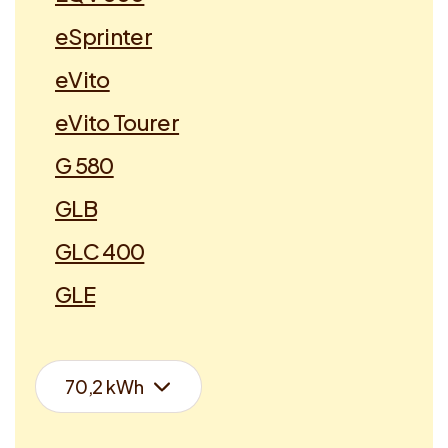
eSprinter
eVito
eVito Tourer
G 580
GLB
GLC 400
GLE