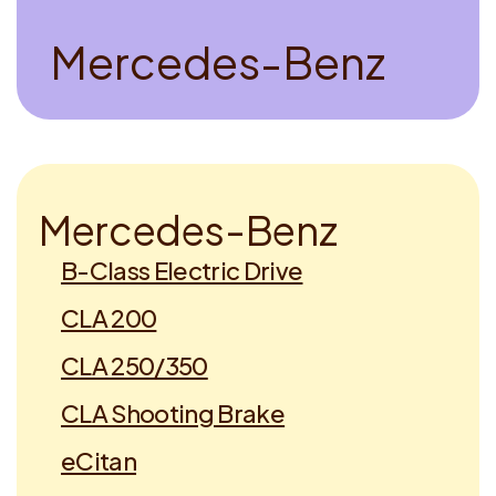
Voucher claimen
M
e
r
c
e
d
e
s
-
B
e
n
z
Dutch
M
e
r
c
e
d
e
s
-
B
e
n
z
B-Class Electric Drive
CLA 200
CLA 250/350
CLA Shooting Brake
eCitan