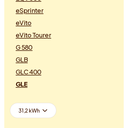
eSprinter
eVito
eVito Tourer
G 580
GLB
GLC 400
GLE