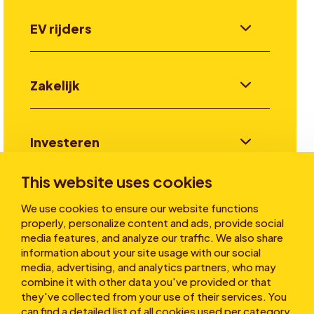
EV rijders
Zakelijk
Investeren
This website uses cookies
Verhalen
We use cookies to ensure our website functions
properly, personalize content and ads, provide social
media features, and analyze our traffic. We also share
information about your site usage with our social
Over ons
media, advertising, and analytics partners, who may
combine it with other data you've provided or that
they've collected from your use of their services. You
can find a detailed list of all cookies used per category