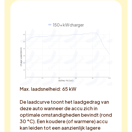
150+ kW charger
60
50
Charge speed (in kW)
40
30
20
10
0
20
40
60
80
100
Battery % (SoC)
Max. laadsnelheid: 65 kW
De laadcurve toont het laadgedrag van
deze auto wanneer de accu zich in
optimale omstandigheden bevindt (rond
30 °C). Een koudere (of warmere) accu
kan leiden tot een aanzienlijk lagere