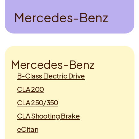
Voucher claimen
M
e
r
c
e
d
e
s
-
B
e
n
z
Dutch
M
e
r
c
e
d
e
s
-
B
e
n
z
B-Class Electric Drive
CLA 200
CLA 250/350
CLA Shooting Brake
eCitan