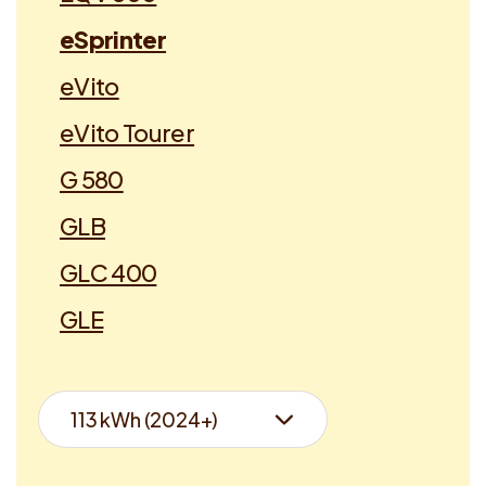
eSprinter
eVito
eVito Tourer
G 580
GLB
GLC 400
GLE